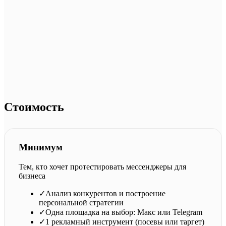
Посевы в Макс: привели
>3200 подписчиков
Средняя
цена в Макс:
65р
Посевы в Telegram: привели
>9550 подписчиков
Средняя цена в Telegram:
58р
Всего привлекли подписчиков:
>12 750 человек
Стоимость
Минимум
Тем, кто хочет протестировать мессенджеры для
бизнеса
✓
Анализ конкурентов и построение
персональной стратегии
✓
Одна площадка на выбор: Макс или Telegram
✓
1 рекламный инструмент (посевы или таргет)