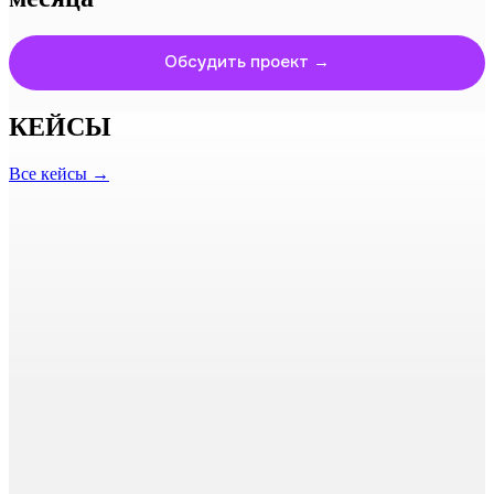
Обсудить проект →
КЕЙСЫ
Все кейсы →
кейс
макс
трафик
Посевы в Макс: привели
>3200 подписчиков
Средняя цена в Макс:
65р
Посевы в Telegram: привели
>9550 подписчиков
Средняя цена в Telegram:
58р
Всего привлекли подписчиков:
>12 750 человек
кейс
макс
трафик